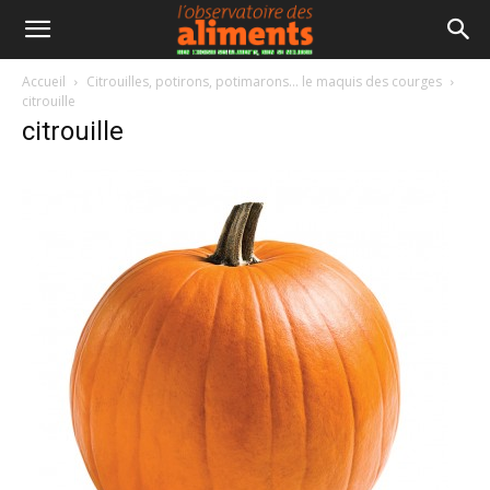
Accueil
Citrouilles, potirons, potimarons… le maquis des courges
citrouille
citrouille