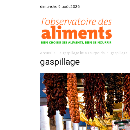
dimanche 9 août 2026
Observat
Accueil
Le gaspillage lié au surpoids
gaspillage
des
gaspillage
aliments