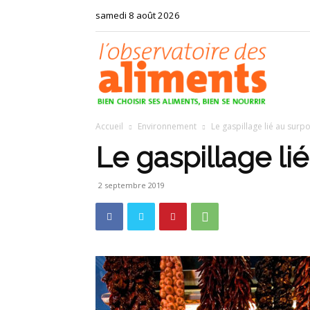
samedi 8 août 2026
Observat
Accueil
Environnement
Le gaspillage lié au surp
des
Le gaspillage li
2 septembre 2019
aliments