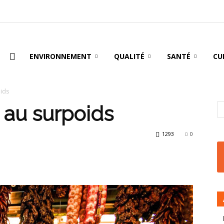
oire
ENVIRONNEMENT
QUALITÉ
SANTÉ
CU
oids
é au surpoids
1293
0