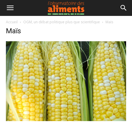
Accueil
OGM, un débat politique plus que scientifique
Maïs
Maïs