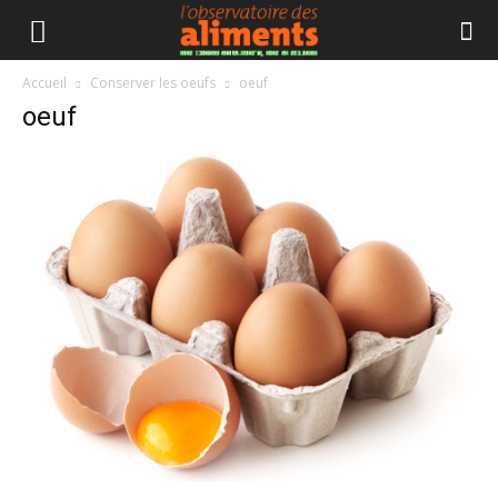
Accueil
Conserver les oeufs
oeuf
oeuf