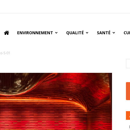
oire
ENVIRONNEMENT
QUALITÉ
SANTÉ
CU
ns-S-01