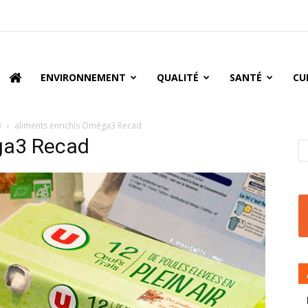
oire
ENVIRONNEMENT
QUALITÉ
SANTÉ
CU
3
aliments enrichis Oméga3 Recad
́ga3 Recad