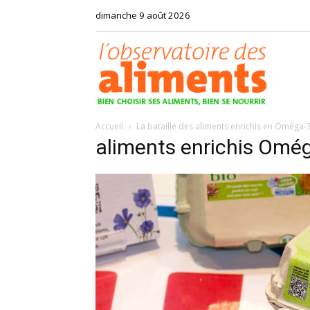
dimanche 9 août 2026
Observat
Accueil
La bataille des aliments enrichis en Oméga-
des
aliments enrichis Ome
aliments