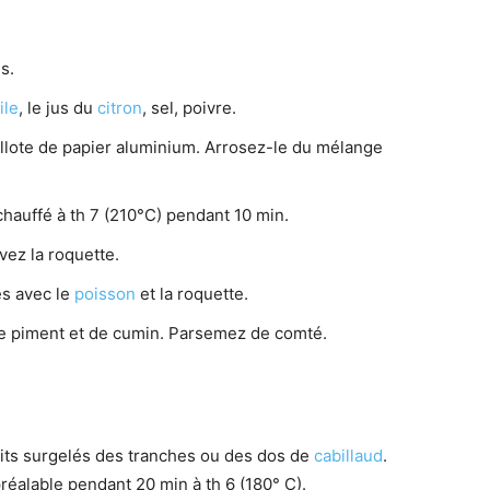
s.
ile
, le jus du
citron
, sel, poivre.
llote de papier aluminium. Arrosez-le du mélange
chauffé à th 7 (210°C) pendant 10 min.
avez la roquette.
és avec le
poisson
et la roquette.
de piment et de cumin. Parsemez de comté.
its surgelés des tranches ou des dos de
cabillaud
.
éalable pendant 20 min à th 6 (180° C).