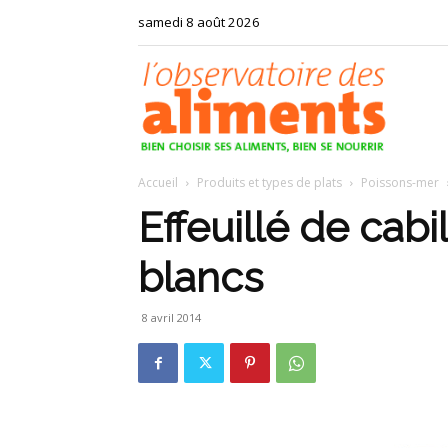
samedi 8 août 2026
Observat
Accueil
Produits et types de plats
Poissons-mer
des
Effeuillé de cabi
blancs
aliments
8 avril 2014