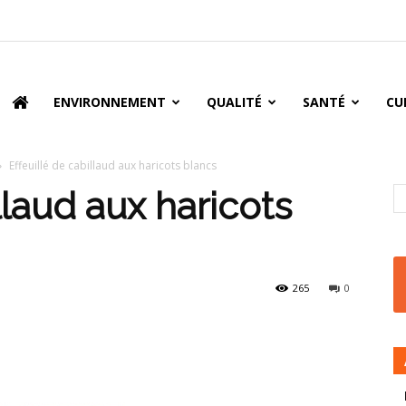
oire
ENVIRONNEMENT
QUALITÉ
SANTÉ
CU
Effeuillé de cabillaud aux haricots blancs
llaud aux haricots
265
0