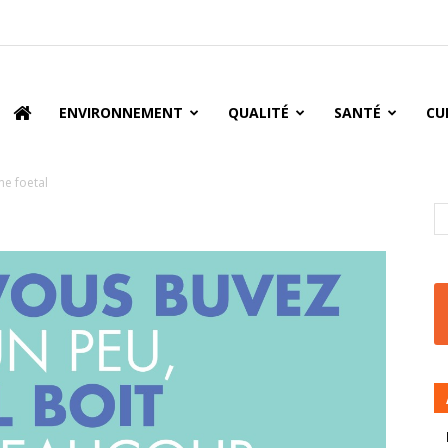
oire
ENVIRONNEMENT
QUALITÉ
SANTÉ
CU
me foetal