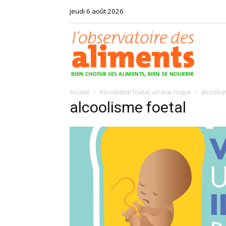
jeudi 6 août 2026
Observat
Accueil
Alcoolisme foetal, un vrai risque
alcoolis
des
alcoolisme foetal
aliments