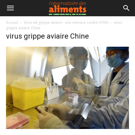
Accueil
Virus de grippe aviaire : une menace codée H7N9
virus
grippe aviaire Chine
virus grippe aviaire Chine