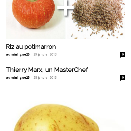
Riz au potimarron
adminligne25
-
29 janvier 2013
0
Thierry Marx, un MasterChef
adminligne25
-
28 janvier 2013
0