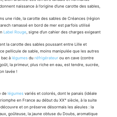
onnent naissance à l’origine d’une carotte des sables,
ns une ride, la carotte des sables de Créances (région
arech ramassé en bord de mer est parfois utilisé
un
Label Rouge
, signe d’un cahier des charges exigeant
t la carotte des sables poussant entre Lille et
ce pellicule de sable, moins manipulée que les autres
e bac à
légumes
du
réfrigérateur
ou en cave (contre
ût, la primeur, plus riche en eau, est tendre, sucrée,
on lavée !
le de
légumes
variés et colorés, dont le panais (idéale
 triomphe en France au début du XX° siècle, à la suite
découvre et on préserve désormais les aïeules : la
Meaux, goûteuse, la jaune obtuse du Doubs, aromatique