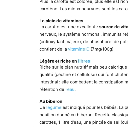
Plus la carotte est colorée, plus elle est ric
carotène. Les mieux pourvues sont les carot
Le plein de vitamines
La carotte est une excellente
source de vit
nerveux, le système hormonal, immunitaire),
(antioxydant majeur), de phosphore, de potas
contient de la
vitamine C
(7mg/100g).
Légère et riche en
fibres
Riche sur le plan nutritif mais peu calorique
qualité (pectine et cellulose) qui font chute
intestinal : elle combattent la constipation 
rétention de
l’eau
.
Au biberon
Ce
légume
est indiqué pour les bébés. La p
bouillon donné au biberon. Recette classiqu
carottes, 1 litre d’eau, une pincée de sel (cu