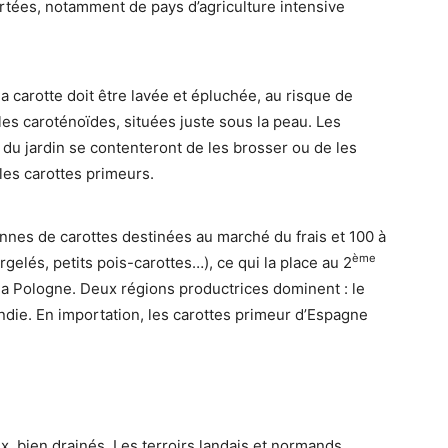
rtées, notamment de pays d’agriculture intensive
a carotte doit être lavée et épluchée, au risque de
 les caroténoïdes, situées juste sous la peau. Les
u jardin se contenteront de les brosser ou de les
les carottes primeurs.
nes de carottes destinées au marché du frais et 100 à
ème
elés, petits pois-carottes…), ce qui la place au 2
 la Pologne. Deux régions productrices dominent : le
die. En importation, les carottes primeur d’Espagne
x, bien drainés. Les terroirs landais et normands