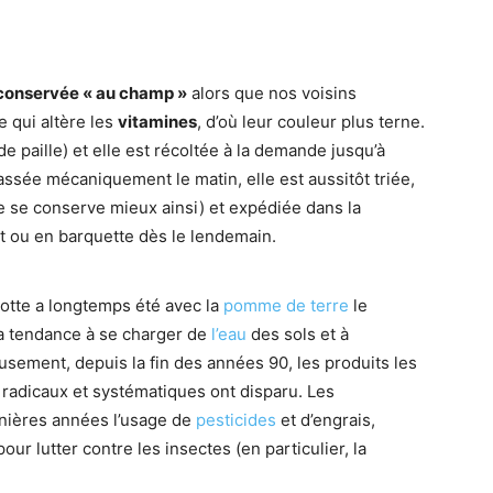
conservée « au champ »
alors que nos voisins
 qui altère les
vitamines
, d’où leur couleur plus terne.
de paille) et elle est récoltée à la demande jusqu’à
assée mécaniquement le matin, elle est aussitôt triée,
lle se conserve mieux ainsi) et expédiée dans la
t ou en barquette dès le lendemain.
rotte a longtemps été avec la
pomme de terre
le
a tendance à se charger de
l’eau
des sols et à
sement, depuis la fin des années 90, les produits les
ts radicaux et systématiques ont disparu. Les
rnières années l’usage de
pesticides
et d’engrais,
ur lutter contre les insectes (en particulier, la