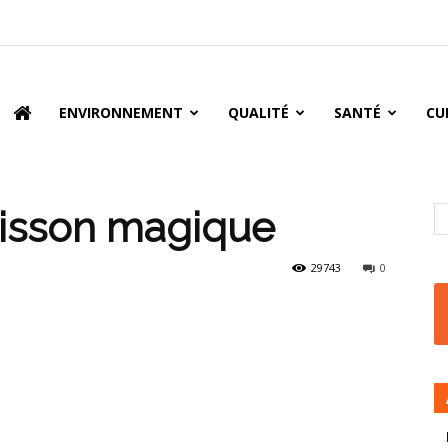
oire
ENVIRONNEMENT
QUALITÉ
SANTÉ
CU
oisson magique
29743
0