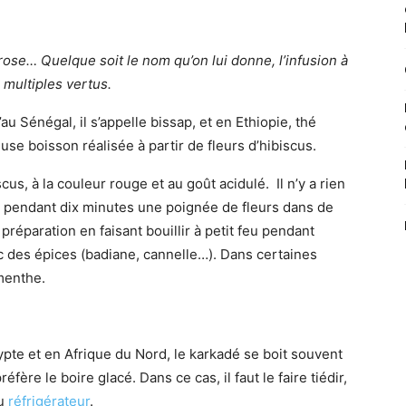
rose… Quelque soit le nom qu’on lui donne, l’infusion à
 multiples vertus.
’au Sénégal, il s’appelle bissap, et en Ethiopie, thé
se boisson réalisée à partir de fleurs d’hibiscus.
cus, à la couleur rouge et au goût acidulé. Il n’y a rien
er pendant dix minutes une poignée de fleurs dans de
préparation en faisant bouillir à petit feu pendant
c des épices (badiane, cannelle…). Dans certaines
 menthe.
ypte et en Afrique du Nord, le karkadé se boit souvent
ère le boire glacé. Dans ce cas, il faut le faire tiédir,
au
réfrigérateur
.