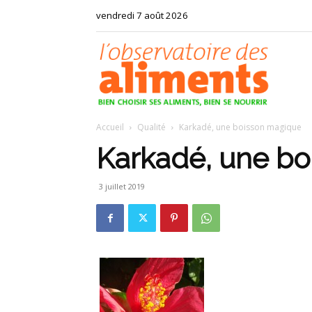
vendredi 7 août 2026
Observat
Accueil
Qualité
Karkadé, une boisson magique
des
Karkadé, une b
3 juillet 2019
aliments