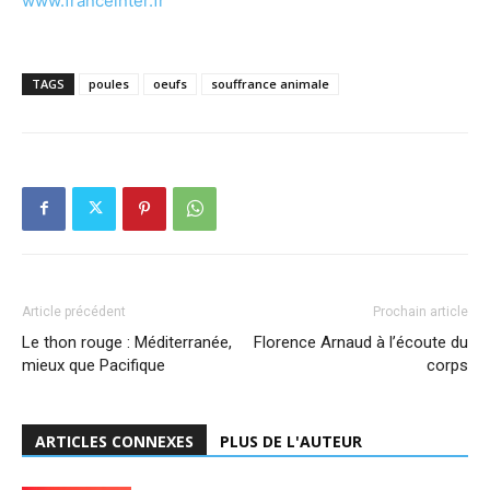
www.franceinter.fr
TAGS
poules
oeufs
souffrance animale
Article précédent
Prochain article
Le thon rouge : Méditerranée,
Florence Arnaud à l’écoute du
mieux que Pacifique
corps
ARTICLES CONNEXES
PLUS DE L'AUTEUR