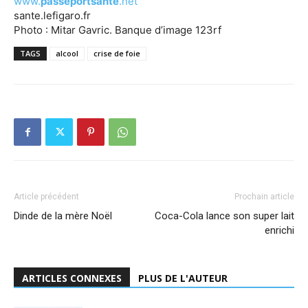
www.
passeportsante
.net
sante.lefigaro.fr
Photo : Mitar Gavric. Banque d’image 123rf
TAGS
alcool
crise de foie
Article précédent
Prochain article
Dinde de la mère Noël
Coca-Cola lance son super lait
enrichi
ARTICLES CONNEXES
PLUS DE L'AUTEUR