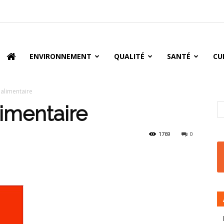
oire
ENVIRONNEMENT
QUALITÉ
SANTÉ
CU
é alimentaire
limentaire
1769
0