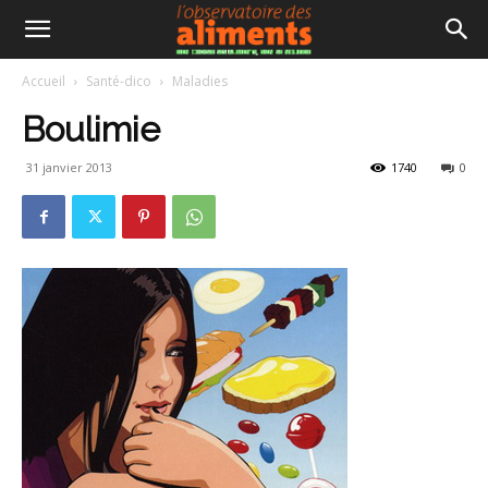
Accueil
Santé-dico
Maladies
Boulimie
31 janvier 2013
1740
0