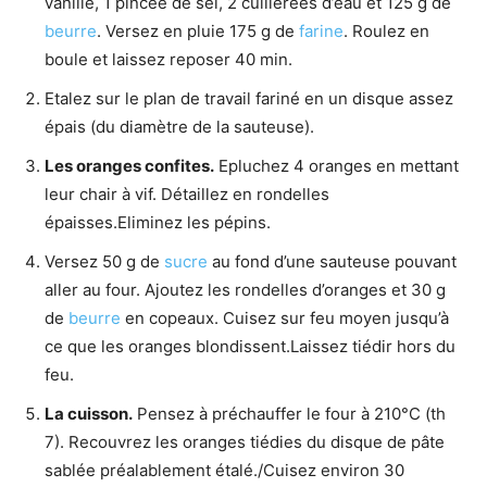
vanillé, 1 pincée de sel, 2 cuillerées d’eau et 125 g de
beurre
. Versez en pluie 175 g de
farine
. Roulez en
boule et laissez reposer 40 min.
Etalez sur le plan de travail fariné en un disque assez
épais (du diamètre de la sauteuse).
Les oranges confites.
Epluchez 4 oranges en mettant
leur chair à vif. Détaillez en rondelles
épaisses.Eliminez les pépins.
Versez 50 g de
sucre
au fond d’une sauteuse pouvant
aller au four. Ajoutez les rondelles d’oranges et 30 g
de
beurre
en copeaux. Cuisez sur feu moyen jusqu’à
ce que les oranges blondissent.Laissez tiédir hors du
feu.
La cuisson.
Pensez à préchauffer le four à 210°C (th
7). Recouvrez les oranges tiédies du disque de pâte
sablée préalablement étalé./Cuisez environ 30