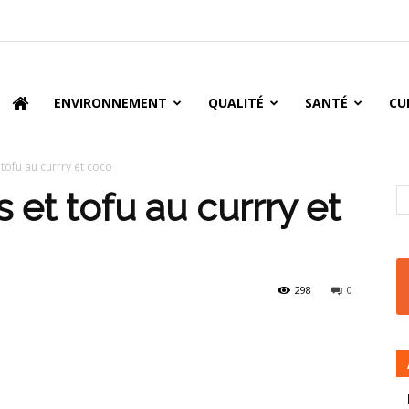
oire
ENVIRONNEMENT
QUALITÉ
SANTÉ
CU
tofu au currry et coco
et tofu au currry et
298
0