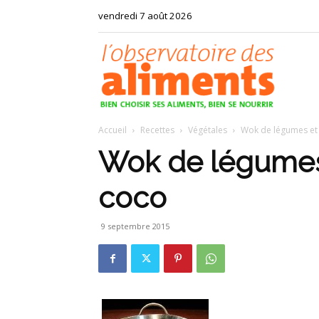
vendredi 7 août 2026
Observat
Accueil
Recettes
Végétales
Wok de légumes et 
des
Wok de légumes 
coco
aliments
9 septembre 2015