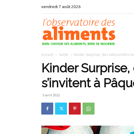
vendredi 7 août 2026
Observat
Accueil
Santé
Kinder Surprise, des salmonelles s’
des
Kinder Surprise,
s’invitent à Pâq
aliments
5 avril 2022