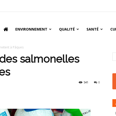
oire
ENVIRONNEMENT
QUALITÉ
SANTÉ
CU
invitent à Pâques
 des salmonelles
ues
541
0