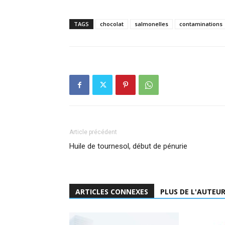
TAGS
chocolat
salmonelles
contaminations
Article précédent
Huile de tournesol, début de pénurie
ARTICLES CONNEXES
PLUS DE L'AUTEU