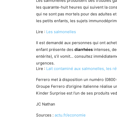
Les salmonelles produisent des troubles g
les quarante-huit heures qui suivent la c
qui ne sont pas mortels pour des adultes et
les petits enfants, les sujets immunodépri
Lire :
Les salmonelles
Il est demandé aux personnes qui ont achet
enfant présente des
diarrhées
intenses, de
entérite), s’il vomit… consultez immédiat
urgences.
Lire :
Lait contaminé aux salmonelles, les ré
Ferrero met à disposition un numéro (0800 
Groupe Ferrero d’origine italienne réalise un 
Kinder Surprise est l’un de ses produits ved
JC Nathan
Sources :
actu.fr/economie