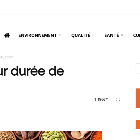
oire
ENVIRONNEMENT
QUALITÉ
SANTÉ
CU
ervation
ur durée de
186671
0