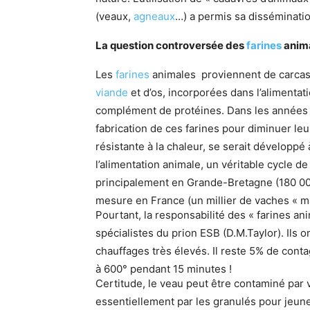
(veaux,
agneaux
…) a permis sa disséminatio
La question controversée des
farines
anim
Les
farines
animales proviennent de carcas
viande
et d’os, incorporées dans l’aliment
complément de protéines. Dans les années 1
fabrication de ces farines pour diminuer leu
résistante à la chaleur, se serait développé
l’alimentation animale, un véritable cycle d
principalement en Grande-Bretagne (180 000
mesure en France (un millier de vaches « m
Pourtant, la responsabilité des « farines an
spécialistes du prion ESB (D.M.Taylor). Ils
chauffages très élevés. Il reste 5% de cont
à 600° pendant 15 minutes !
Certitude, le veau peut être contaminé par v
essentiellement par les granulés pour jeun