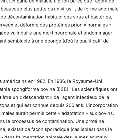
vin. On parle de maladie à prion parce que l’agent de
e beaucoup plus petite qu’un virus -, de forme anormale
de décontamination habituel des virus et bactéries,
nerveux et déforme des protéines prion « normales »
hogène va induire une mort neuronale et endommager
ant semblable à une éponge (d’où le qualificatif de
s américains en 1982. En 1986, le Royaume-Uni
thie spongiforme bovine (ESB). Les scientifiques ont
 être un « descendant » de l’agent infectieux de la
tons et qui est connue depuis 200 ans. L’incorporation
imales aurait permis cette « adaptation » aux bovins.
dans le processus de contamination. Une protéine
e, existait de façon sporadique (cas isolés) dans la
x » dans l’alimentation animale des jeunes animaux