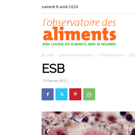
samedi 8 août 2026
Observat
Accueil
Environnement-dico
Contaminants
ESB
des
ESB
15 février 2013
aliments