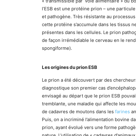
« transmissible par voie alimentaire » du bo
l’ESB est une protéine prion – une particul
et pathogène. Très résistante au processus 
cette protéine s’accumule dans les tissus 
présentes dans les cellules. Le prion pat
de façon irrémédiable le cerveau en le rend
spongiforme).
Les origines du prion ESB
Le prion a été découvert par des chercheur
diagnostique son premier cas d’encéphalopa
envisagé au départ que le prion ESB pouvait
tremblante, une maladie qui affecte les mou
de cadavres de moutons dans les
farines
an
Puis, on a incriminé l’alimentation bovine 
prion, ayant évolué vers une forme pathogèn
nature. L’utilisation de « cadavres d’animau