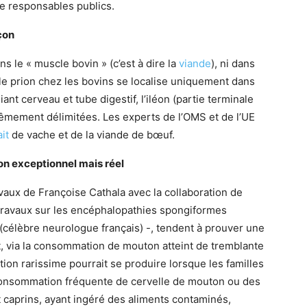
 responsables publics.
çon
ns le « muscle bovin » (c’est à dire la
viande
), ni dans
le prion chez les bovins se localise uniquement dans
ant cerveau et tube digestif, l’iléon (partie terminale
trêmement délimitées. Les experts de l’OMS et de l’UE
ait
de vache et de la viande de bœuf.
ion exceptionnel mais réel
avaux de Françoise Cathala avec la collaboration de
 travaux sur les encéphalopathies spongiformes
(célèbre neurologue français) -, tendent à prouver une
t, via la consommation de mouton atteint de tremblante
ation rarissime pourrait se produire lorsque les familles
consommation fréquente de cervelle de mouton ou des
 caprins, ayant ingéré des aliments contaminés,