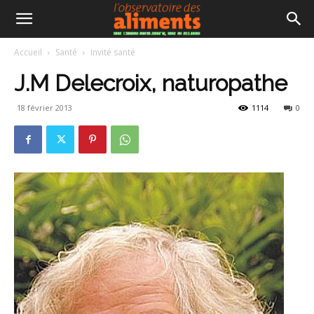
Accueil
Santé
Invité santé
J.M Delecroix, naturopathe
18 février 2013
1114
0