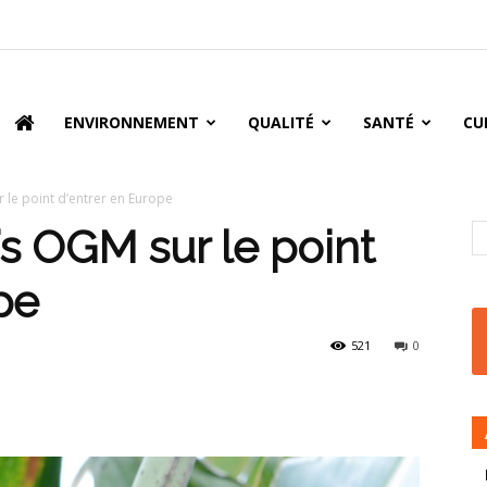
oire
ENVIRONNEMENT
QUALITÉ
SANTÉ
CU
le point d’entrer en Europe
 OGM sur le point
pe
521
0