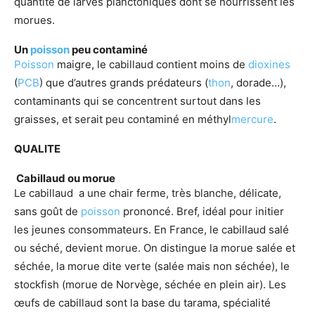
quantité de larves planctoniques dont se nourrissent les
morues.
Un
poisson
peu contaminé
Poisson
maigre, le cabillaud contient moins de
dioxines
(
PCB
) que d’autres grands prédateurs (
thon
, dorade…),
contaminants qui se concentrent surtout dans les
graisses, et serait peu contaminé en méthyl
mercure
.
QUALITE
Cabillaud ou morue
Le cabillaud a une chair ferme, très blanche, délicate,
sans goût de
poisson
prononcé. Bref, idéal pour initier
les jeunes consommateurs. En France, le cabillaud salé
ou séché, devient morue. On distingue la morue salée et
séchée, la morue dite verte (salée mais non séchée), le
stockfish (morue de Norvège, séchée en plein air). Les
œufs de cabillaud sont la base du tarama, spécialité