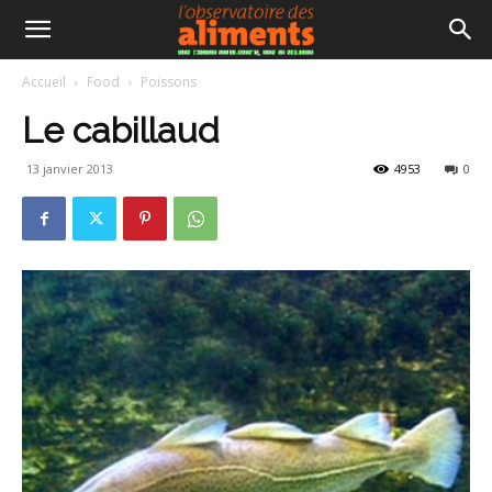
Accueil
Food
Poissons
Le cabillaud
13 janvier 2013
4953
0