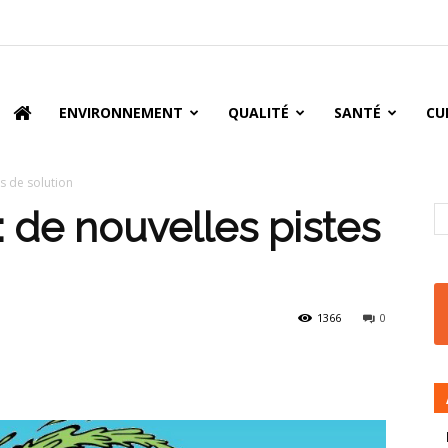
oire
ENVIRONNEMENT
QUALITÉ
SANTÉ
CU
es de solution
: de nouvelles pistes
1366
0