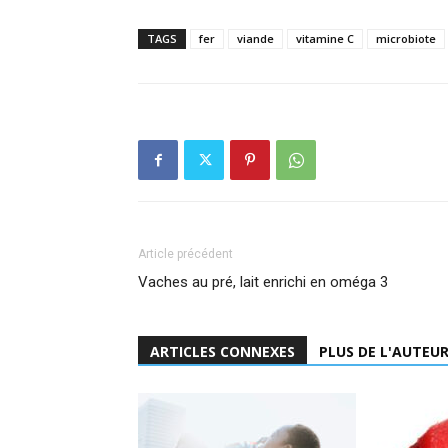
TAGS
fer
viande
vitamine C
microbiote
Article précédent
Vaches au pré, lait enrichi en oméga 3
ARTICLES CONNEXES
PLUS DE L'AUTEU