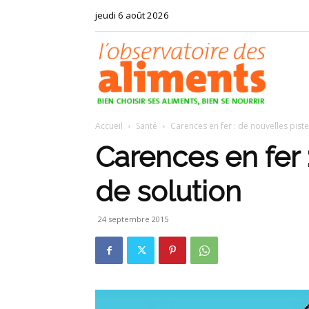
jeudi 6 août 2026
Observat
Accueil
Santé
Carences en fer : de nouvelles pist
des
Carences en fer 
de solution
aliments
24 septembre 2015