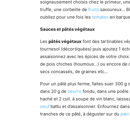
soigneusement choisis chez le primeur, un
truffe, une corbeille de
fruits
savoureux… Bie
oubliez pour une fois les
tomates
en barquet
Sauces et pâtés végétaux
Les
pâtés végétaux
font des tartinables vé
tournesol (décortiquées) puis ajoutez 1 écha
assaisonnez avec les épices de votre choix
de pois chiches (houmous…) ou encore de c
secs concassés, de graines etc…
Pour un pâté plus ferme, faites suer 300 g
dans 20 g de
beurre
fondu, dans une poêle s
haché et 2 cuil. à soupe de vin blanc, laiss
oeuf
battu et d’assaisonner. Enfournez dans
tranches de ce pâté, à déguster sur du
pain