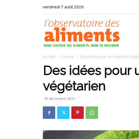
vendredi 7 août 2026
Observat
Accueil
Cuisine
Des idées pour un réveillon végét
des
Des idées pour u
végétarien
aliments
18 décembre 2015