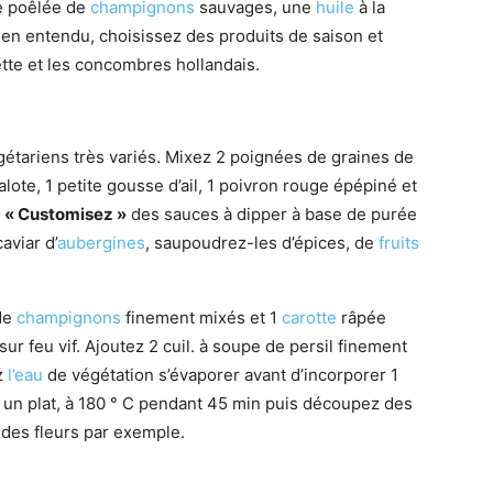
e poêlée de
champignons
sauvages, une
huile
à la
n entendu, choisissez des produits de saison et
te et les concombres hollandais.
gétariens très variés. Mixez 2 poignées de graines de
lote, 1 petite gousse d’ail, 1 poivron rouge épépiné et
.
« Customisez »
des sauces à dipper à base de purée
aviar d’
aubergines
, saupoudrez-les d’épices, de
fruits
 de
champignons
finement mixés et 1
carotte
râpée
ur feu vif. Ajoutez 2 cuil. à soupe de persil finement
ez
l’eau
de végétation s’évaporer avant d’incorporer 1
 un plat, à 180 ° C pendant 45 min puis découpez des
des fleurs par exemple.