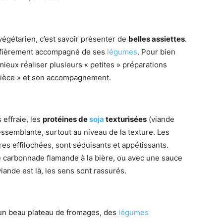
égétarien, c’est savoir présenter de
belles assiettes
.
l fièrement accompagné de ses
légumes
. Pour bien
mieux réaliser plusieurs « petites » préparations
 pièce » et son accompagnement.
 effraie, les
protéines de
soja
texturisées
(viande
essemblante, surtout au niveau de la texture. Les
res effilochées, sont séduisants et appétissants.
 carbonnade flamande à la bière, ou avec une sauce
 viande est là, les sens sont rassurés.
 : un beau plateau de fromages, des
légumes