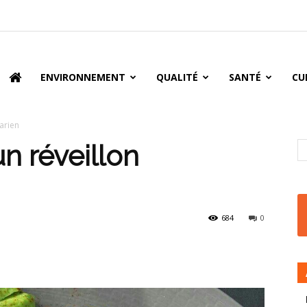
oire
ENVIRONNEMENT
QUALITÉ
SANTÉ
CU
arien
n réveillon
684
0