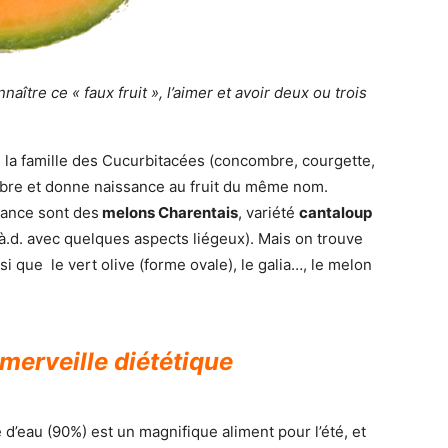
aître ce « faux fruit », l’aimer et avoir deux ou trois
e la famille des Cucurbitacées (concombre, courgette,
embre et donne naissance au fruit du même nom.
rance sont des
melons Charentais
, variété
cantaloup
ç.à.d. avec quelques aspects liégeux). Mais on trouve
i que le vert olive (forme ovale), le galia…, le melon
 merveille diététique
é d’eau (90%) est un magnifique aliment pour l’été, et