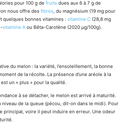
alories pour 100 g de
fruits
dues aux 6 à 7 g de
elon nous offre des
fibres
, du magnésium (19 mg pour
et quelques bonnes vitamines :
vitamine C
(28,8 mg
o-
vitamine A
ou Bêta-Carotène (2020 µg/100g).
tative du melon : la variété, l’ensoleillement, la bonne
 moment de la récolte. La présence d’une aréole à la
est un « plus » pour la qualité.
tendance à se détacher, le melon est arrivé à maturité.
u niveau de la queue (pécou, dit-on dans le midi). Pour
re principal, voire il peut induire en erreur. Une odeur
urité.