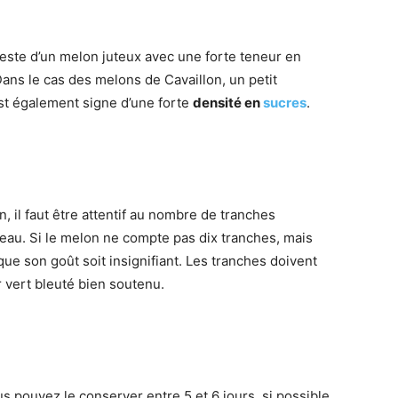
tteste d’un melon juteux avec une forte teneur en
ns le cas des melons de Cavaillon, un petit
est également signe d’une forte
densité en
sucres
.
 il faut être attentif au nombre de tranches
peau. Si le melon ne compte pas dix tranches, mais
que son goût soit insignifiant. Les tranches doivent
 vert bleuté bien soutenu.
us pouvez le conserver entre 5 et 6 jours, si possible