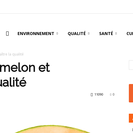
oire
ENVIRONNEMENT
QUALITÉ
SANTÉ
CU
ître la qualité
 melon et
alité
11090
0