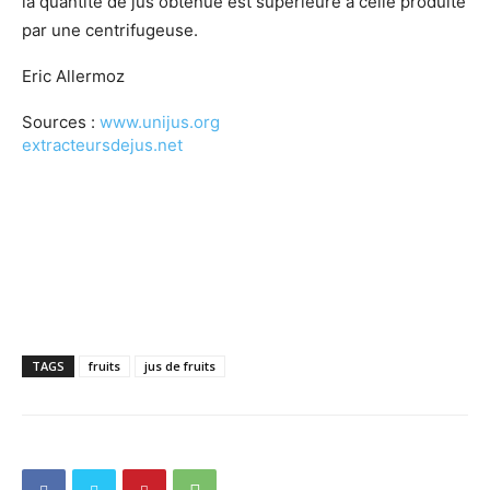
la quantité de jus obtenue est supérieure à celle produite
par une centrifugeuse.
Eric Allermoz
Sources :
www.unijus.org
extracteursdejus.net
TAGS
fruits
jus de fruits