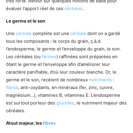
très forte. Retour sur quelques notions de base pour
évaluer l’apport réel de ces
céréales
.
Le germe et le son
Une
céréale
complète est une
céréale
dont on a gardé
tous les composants : le corps du grain, ç.à.d.
l’endosperme, le germe et l’enveloppe du grain, le son.
Les céréales (ou
farines
) raffinées sont préparées en
ôtant le germe et l’enveloppe afin d’améliorer leur
caractère panifiable, d’où leur couleur blanche. Or, le
germe et le son, recèlent de nombreux
nutriments
:
fibres
, anti-oxydants, en minéraux (fer, zinc, cuivre,
magnésium…), vitamines B, vitamines E. L’endosperme
est surtout porteur des
glucides
, le nutriment majeur des
céréales.
Atout majeur, les
fibres