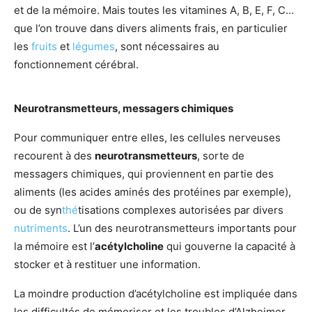
et de la mémoire. Mais toutes les vitamines A, B, E, F, C…
que l’on trouve dans divers aliments frais, en particulier
les
fruits
et
légumes
, sont nécessaires au
fonctionnement cérébral.
Neurotransmetteurs, messagers chimiques
Pour communiquer entre elles, les cellules nerveuses
recourent à des
neurotransmetteurs
, sorte de
messagers chimiques, qui proviennent en partie des
aliments (les acides aminés des protéines par exemple),
ou de syn
thé
tisations complexes autorisées par divers
nutriments
. L’un des neurotransmetteurs importants pour
la mémoire est l’
acétylcholine
qui gouverne la capacité à
stocker et à restituer une information.
La moindre production d’acétylcholine est impliquée dans
les difficultés de mémoriser et les troubles d’Alzheimer.