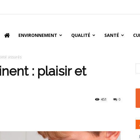
oire
ENVIRONNEMENT
QUALITÉ
SANTÉ
CU
gaieté assurés
nent : plaisir et
451
0