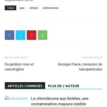
TAGS
eau
climat
sècheresse
Article précédent
Prochain article
Du jambon rose et
Georges Favre, mesureur de
cancérigène
nanoparticules
ARTICLES CONNEXES
PLUS DE L'AUTEUR
Le chlordécone aux Antilles, une
contamination majeure inédite