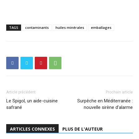
TAGS
contaminants
huiles minérales
emballages
Article précédent
Prochain article
Le Spigol, un aide-cuisine
Surpêche en Méditerranée :
safrané
nouvelle sirène d’alarme
ARTICLES CONNEXES
PLUS DE L'AUTEUR