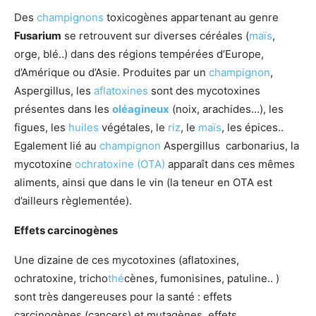
Des
champignons
toxicogènes appartenant au genre
Fusarium
se retrouvent sur diverses céréales (
maïs
,
orge, blé..) dans des régions tempérées d’Europe,
d’Amérique ou d’Asie. Produites par un
champignon
,
Aspergillus, les
aflatoxines
sont des mycotoxines
présentes dans les
oléagineux
(noix, arachides…), les
figues, les
huiles
végétales, le
riz
, le
maïs
, les épices..
Egalement lié au
champignon
Aspergillus carbonarius, la
mycotoxine
ochratoxine (OTA)
apparaît dans ces mêmes
aliments, ainsi que dans le vin (la teneur en OTA est
d’ailleurs règlementée).
Effets carcinogènes
Une dizaine de ces mycotoxines (aflatoxines,
ochratoxine, tricho
thé
cènes, fumonisines, patuline.. )
sont très dangereuses pour la santé : effets
carcinogènes (cancers) et mutagènes, effets