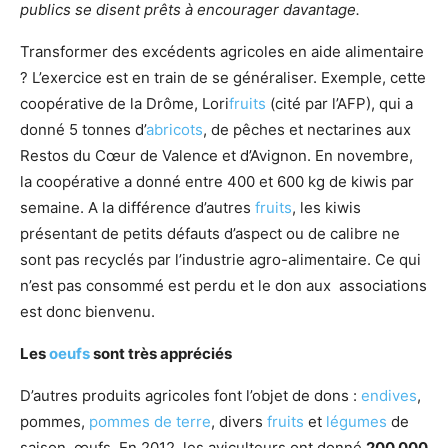
publics se disent prêts à encourager davantage.
Transformer des excédents agricoles en aide alimentaire
? L’exercice est en train de se généraliser. Exemple, cette
coopérative de la Drôme, Lori
fruits
(cité par l’AFP), qui a
donné 5 tonnes d’
abricots
, de pêches et nectarines aux
Restos du Cœur de Valence et d’Avignon. En novembre,
la coopérative a donné entre 400 et 600 kg de kiwis par
semaine. A la différence d’autres
fruits
, les kiwis
présentant de petits défauts d’aspect ou de calibre ne
sont pas recyclés par l’industrie agro-alimentaire. Ce qui
n’est pas consommé est perdu et le don aux associations
est donc bienvenu.
Les
oeufs
sont très appréciés
D’autres produits agricoles font l’objet de dons :
endives
,
pommes,
pommes de terre
, divers
fruits
et
légumes
de
saison, œufs. En 2012, les aviculteurs ont donné
200 000