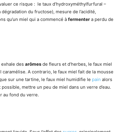
valuer ce risque : le taux d’hydroxyméthylfurfural –
a dégradation du fructose), mesure de l’acidité,
lons qu’un miel qui a commencé à
fermenter
a perdu de
l exhale des
arômes
de fleurs et d’herbes, le faux miel
l caramélise. A contrario, le faux miel fait de la mousse
ue sur une tartine, le faux miel humidifie le
pain
alors
st possible, mettre un peu de miel dans un verre d’eau.
r au fond du verre.
ement liquide. Sous l’effet des
sucres
, principalement