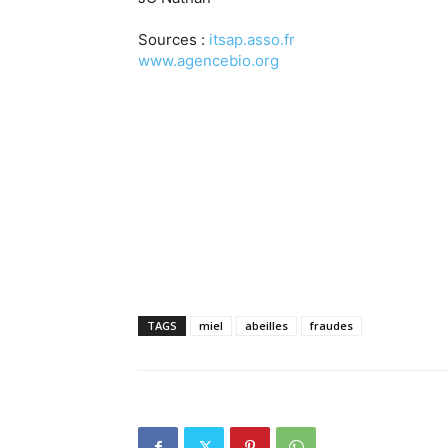
Sources :
itsap.asso.fr
www.agencebio.org
TAGS
miel
abeilles
fraudes