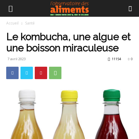
Accueil
Santé
Le kombucha, une algue et
une boisson miraculeuse
7 avril 2023
11154
0