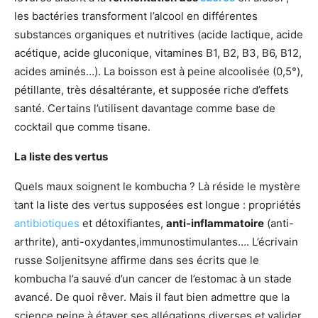
les bactéries transforment l’alcool en différentes
substances organiques et nutritives (acide lactique, acide
acétique, acide gluconique, vitamines B1, B2, B3, B6, B12,
acides aminés…). La boisson est à peine alcoolisée (0,5°),
pétillante, très désaltérante, et supposée riche d’effets
santé. Certains l’utilisent davantage comme base de
cocktail que comme tisane.
La liste des vertus
Quels maux soignent le kombucha ? Là réside le mystère
tant la liste des vertus supposées est longue : propriétés
antibiotiques
et détoxifiantes,
anti-inflammatoire
(anti-
arthrite), anti-oxydantes,immunostimulantes…. L’écrivain
russe Soljenitsyne affirme dans ses écrits que le
kombucha l’a sauvé d’un cancer de l’estomac à un stade
avancé. De quoi rêver. Mais il faut bien admettre que la
science peine à étayer ses allégations diverses et valider