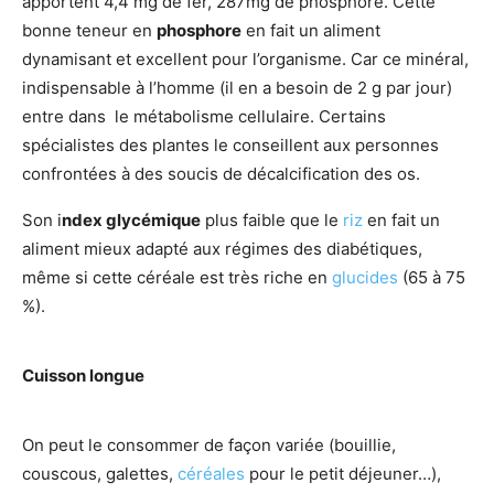
apportent 4,4 mg de fer, 287mg de phosphore. Cette
bonne teneur en
phosphore
en fait un aliment
dynamisant et excellent pour l’organisme. Car ce minéral,
indispensable à l’homme (il en a besoin de 2 g par jour)
entre dans le métabolisme cellulaire. Certains
spécialistes des plantes le conseillent aux personnes
confrontées à des soucis de décalcification des os.
Son i
ndex glycémique
plus faible que le
riz
en fait un
aliment mieux adapté aux régimes des diabétiques,
même si cette céréale est très riche en
glucides
(65 à 75
%).
Cuisson longue
On peut le consommer de façon variée (bouillie,
couscous, galettes,
céréales
pour le petit déjeuner…),