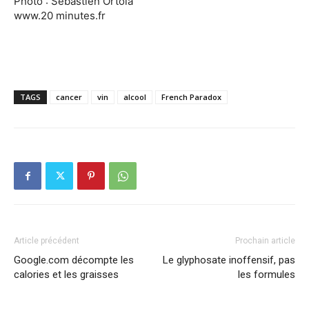
Photo : Sébastien Ortola
www.20 minutes.fr
TAGS
cancer
vin
alcool
French Paradox
Article précédent
Prochain article
Google.com décompte les
Le glyphosate inoffensif, pas
calories et les graisses
les formules