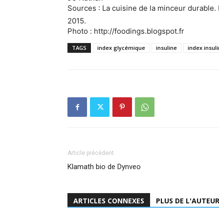
Sources : La cuisine de la minceur durable. 
2015.
Photo : http://foodings.blogspot.fr
TAGS
index glycémique
insuline
index insul
Article précédent
Klamath bio de Dynveo
ARTICLES CONNEXES
PLUS DE L'AUTEU