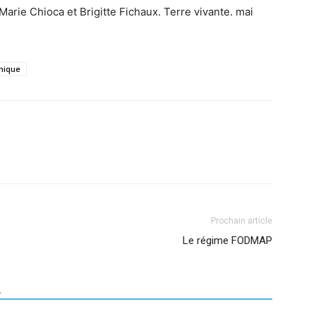
Marie Chioca et Brigitte Fichaux. Terre vivante. mai
inique
Prochain article
Le régime FODMAP
R