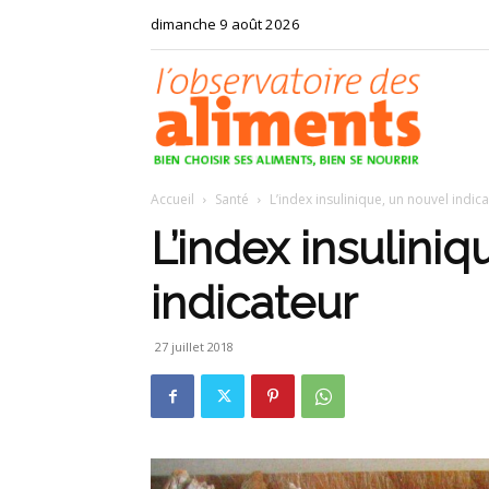
dimanche 9 août 2026
Observat
Accueil
Santé
L’index insulinique, un nouvel indic
des
L’index insuliniq
indicateur
aliments
27 juillet 2018