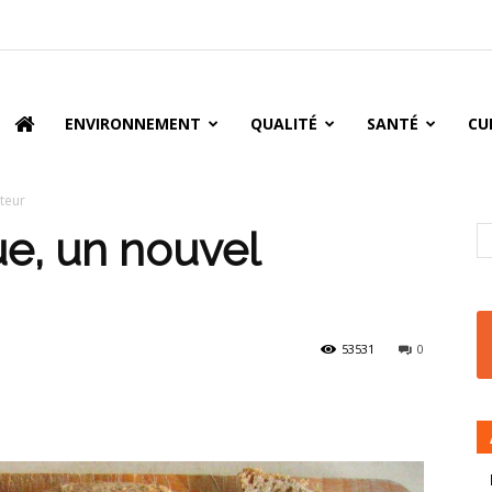
oire
ENVIRONNEMENT
QUALITÉ
SANTÉ
CU
ateur
ue, un nouvel
53531
0