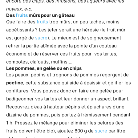
encore des chips, des infusions, des liqueurs avec les
noyaux, etc.
Des
fruits
mûrs pour un gâteau
Que faire des
fruits
trop mûrs, un peu tachés, moins
appétissants ? Les jeter serait une hérésie (le fruit mûr
est gorgé de
sucre
). Le mieux est de soigneusement
retirer la partie abîmée avec la pointe d’un couteau
économe et de réserver ces fruits pour vos tartes,
compotes, clafoutis, muffins….
Les pommes, en gelée ou en chips
Les peaux, pépins et trognons de pommes regorgent de
pectine
, cette substance qui aide à épaissir et gélifier les
confitures. Vous pouvez donc en faire une gelée pour
badigeonner vos tartes et leur donner un aspect brillant.
Recouvrez d’eau à hauteur pépins et épluchures d’une
dizaine de pommes, puis portez à frémissement pendant
1 h. Pressez le mélange pour éliminer les pelures (les
fruits doivent être bio), ajoutez 800 g de
sucre
par litre