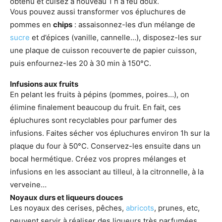
obtenu et cuisez à nouveau 1 h à feu doux.
Vous pouvez aussi transformer vos épluchures de
pommes en
chips
: assaisonnez-les d’un mélange de
sucre
et d’épices (vanille, cannelle…), disposez-les sur
une plaque de cuisson recouverte de papier cuisson,
puis enfournez-les 20 à 30 min à 150°C.
Infusions aux fruits
En pelant les fruits à pépins (pommes, poires…), on
élimine finalement beaucoup du fruit. En fait, ces
épluchures sont recyclables pour parfumer des
infusions. Faites sécher vos épluchures environ 1h sur la
plaque du four à 50°C. Conservez-les ensuite dans un
bocal hermétique. Créez vos propres mélanges et
infusions en les associant au tilleul, à la citronnelle, à la
verveine…
Noyaux durs et liqueurs douces
Les noyaux des cerises, pêches,
abricots
, prunes, etc,
peuvent servir à réaliser des liqueurs très parfumées.