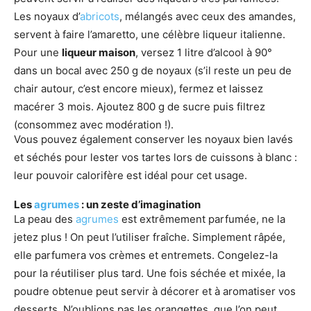
Les noyaux d’
abricots
, mélangés avec ceux des amandes,
servent à faire l’amaretto, une célèbre liqueur italienne.
Pour une
liqueur maison
, versez 1 litre d’alcool à 90°
dans un bocal avec 250 g de noyaux (s’il reste un peu de
chair autour, c’est encore mieux), fermez et laissez
macérer 3 mois. Ajoutez 800 g de sucre puis filtrez
(consommez avec modération !).
Vous pouvez également conserver les noyaux bien lavés
et séchés pour lester vos tartes lors de cuissons à blanc :
leur pouvoir calorifère est idéal pour cet usage.
Les
agrumes
: un zeste d’imagination
La peau des
agrumes
est extrêmement parfumée, ne la
jetez plus ! On peut l’utiliser fraîche. Simplement râpée,
elle parfumera vos crèmes et entremets. Congelez-la
pour la réutiliser plus tard. Une fois séchée et mixée, la
poudre obtenue peut servir à décorer et à aromatiser vos
desserts. N’oublions pas les orangettes, que l’on peut