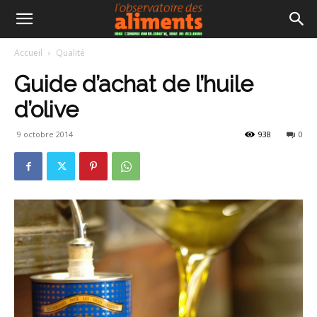
Accueil
Qualité
Guide d’achat de l’huile
d’olive
9 octobre 2014
938
0