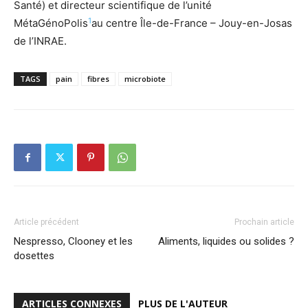
Santé) et directeur scientifique de l’unité
1
MétaGénoPolis
au centre Île-de-France – Jouy-en-Josas
de l’INRAE.
TAGS
pain
fibres
microbiote
Article précédent
Prochain article
Nespresso, Clooney et les
Aliments, liquides ou solides ?
dosettes
ARTICLES CONNEXES
PLUS DE L'AUTEUR