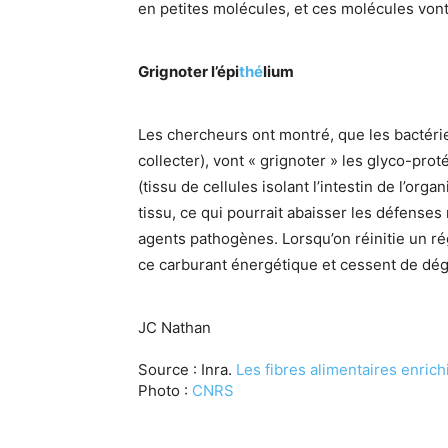
en petites molécules, et ces molécules vont 
Grignoter l’épi
thé
lium
Les chercheurs ont montré, que les bactéries
collecter), vont « grignoter » les glyco-pr
(tissu de cellules isolant l’intestin de l’org
tissu, ce qui pourrait abaisser les défenses 
agents pathogènes. Lorsqu’on réinitie un rég
ce carburant énergétique et cessent de dégr
JC Nathan
Source : Inra.
Les fibres alimentaires enrich
Photo :
CNRS