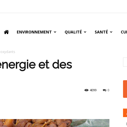
oire
ENVIRONNEMENT
QUALITÉ
SANTÉ
CU
tioxydants
énergie et des
4099
0