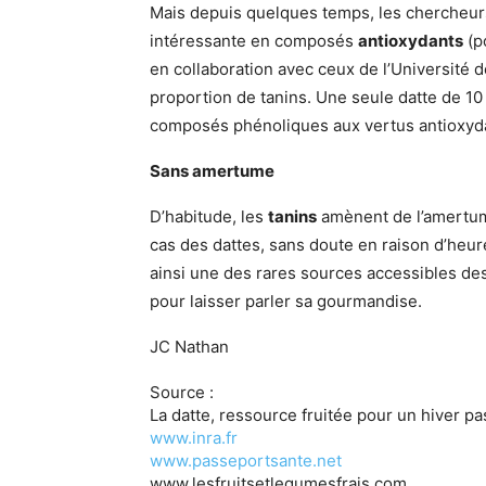
Mais depuis quelques temps, les chercheurs
intéressante en composés
antioxydants
(po
en collaboration avec ceux de l’Université d
proportion de tanins. Une seule datte de 10
composés phénoliques aux vertus antioxyd
Sans amertume
D’habitude, les
tanins
amènent de l’amertume
cas des dattes, sans doute en raison d’heure
ainsi une des rares sources accessibles de
pour laisser parler sa gourmandise.
JC Nathan
Source :
La datte, ressource fruitée pour un hiver p
www.inra.fr
www.passeportsante.net
www.lesfruitsetlegumesfrais.com