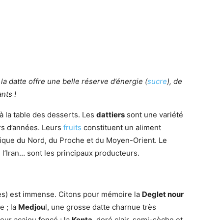
la datte offre une belle réserve d’énergie (
sucre
), de
nts !
 la table des desserts. Les
dattiers
sont une variété
ers d’années. Leurs
fruits
constituent un aliment
rique du Nord, du Proche et du Moyen-Orient. Le
, l’Iran… sont les principaux producteurs.
ines) est immense. Citons pour mémoire la
Deglet nour
e ; la
Medjou
l, une grosse datte charnue très
eur acajou foncé ; la
Kenta
, doré clair, semi-sèche et