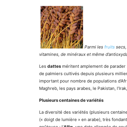
Parmi les
fruits
secs, 
vitamines, de minéraux et même d’antioxyda
Les
dattes
méritent amplement de parader à
de palmiers cultivés depuis plusieurs milli
important pour nombre de populations d’Af
Maghreb, les pays arabes, le Pakistan, l’Irak
Plusieurs centaines de variétés
La diversité des variétés (plusieurs centa
(« doigt de lumière » en arabe), très fondant
goûteuse ; l’
Allig
, une date allongée de coul