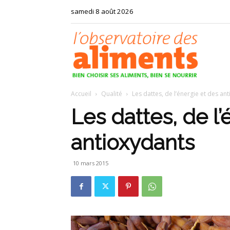
samedi 8 août 2026
Observat
Accueil
Qualité
Les dattes, de l’énergie et des an
des
Les dattes, de l’
antioxydants
aliments
10 mars 2015