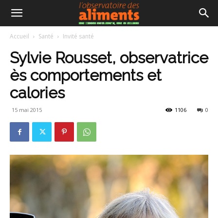
Accueil
Santé
Invité santé
Sylvie Rousset, observatrice
ès comportements et
calories
15 mai 2015
1106
0