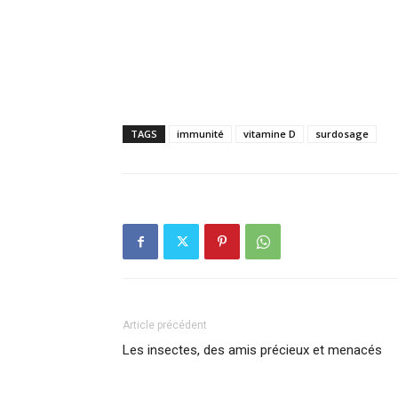
TAGS
immunité
vitamine D
surdosage
Article précédent
Les insectes, des amis précieux et menacés