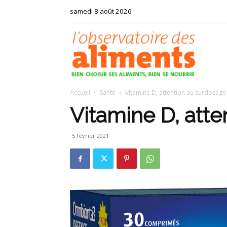
samedi 8 août 2026
Observat
Accueil
Santé
Vitamine D, attention au surdosage
des
Vitamine D, att
5 février 2021
aliments