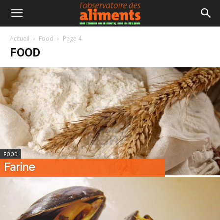
Accueil
Food
Page 4
FOOD
FOOD
Farine