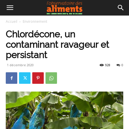
Accueil
Environnement
Chlordécone, un
contaminant ravageur et
persistant
1 décembre 2020
928
0